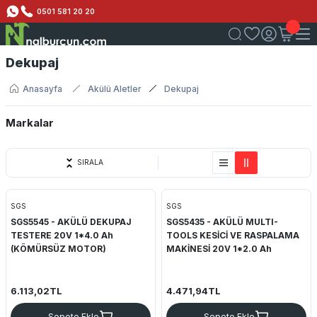
0501 581 20 20
Dekupaj
Anasayfa
Akülü Aletler
Dekupaj
Markalar
SGS
SIRALA
SGS
SGS
SGS5545 - AKÜLÜ DEKUPAJ
SGS5435 - AKÜLÜ MULTI-
TESTERE 20V 1*4.0 Ah
TOOLS KESİCİ VE RASPALAMA
(KÖMÜRSÜZ MOTOR)
MAKİNESİ 20V 1*2.0 Ah
6.113,02TL
4.471,94TL
Sepete Ekle
Sepete Ekle