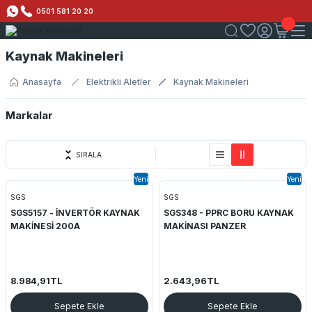
0501 581 20 20
Kaynak Makineleri
Anasayfa
Elektrikli Aletler
Kaynak Makineleri
Markalar
SGS
SIRALA
Yeni
Yeni
SGS
SGS
SGS5157 - İNVERTÖR KAYNAK
SGS348 - PPRC BORU KAYNAK
MAKİNESİ 200A
MAKİNASI PANZER
8.984,91TL
2.643,96TL
Sepete Ekle
Sepete Ekle