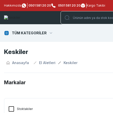
Hakkımızda
0501 581 20 20
0501 581 20 20
Kargo Takibi
TÜM KATEGORİLER
Keskiler
Anasayfa
El Aletleri
Keskiler
Markalar
SGS
Stoktakiler