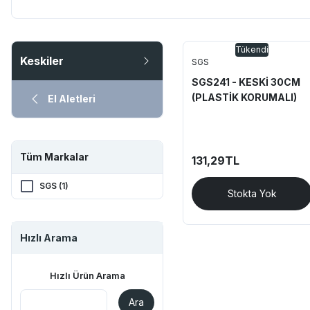
Tükendi
Keskiler
SGS
SGS241 - KESKİ 30CM
(PLASTİK KORUMALI)
El Aletleri
Tüm Markalar
131,29TL
SGS (1)
Stokta Yok
Hızlı Arama
Hızlı Ürün Arama
Ara