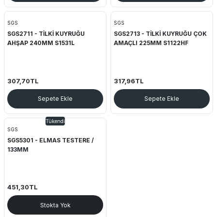
SGS
SGS
SGS2711 - TİLKİ KUYRUĞU
SGS2713 - TİLKİ KUYRUĞU ÇOK
AHŞAP 240MM S1531L
AMAÇLI 225MM S1122HF
307,70TL
317,96TL
Sepete Ekle
Sepete Ekle
Tükendi
SGS
SGS5301 - ELMAS TESTERE /
133MM
451,30TL
Stokta Yok