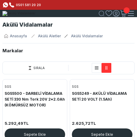
0501 581 20 20
Akülü Vidalamalar
Anasayfa
Akülü Aletler
Akülü Vidalamalar
Markalar
SGS
SIRALA
SGS
SGS
SGS5500 - DARBELİ VİDALAMA
SGS5249 - AKÜLÜ VİDALAMA
SETİ 330 Nm Tork 20V 2*2.0Ah
SETİ 20 VOLT (1.5Ah)
(KÖMÜRSÜZ MOTOR)
5.292,49TL
2.625,72TL
Sepete Ekle
Sepete Ekle