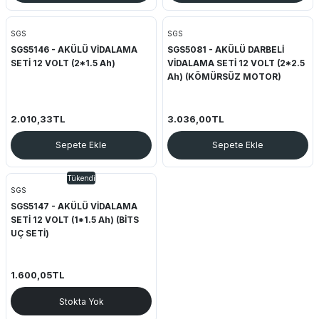
SGS
SGS
SGS5146 - AKÜLÜ VİDALAMA
SGS5081 - AKÜLÜ DARBELİ
SETİ 12 VOLT (2*1.5 Ah)
VİDALAMA SETİ 12 VOLT (2*2.5
Ah) (KÖMÜRSÜZ MOTOR)
2.010,33TL
3.036,00TL
Sepete Ekle
Sepete Ekle
Tükendi
SGS
SGS5147 - AKÜLÜ VİDALAMA
SETİ 12 VOLT (1*1.5 Ah) (BİTS
UÇ SETİ)
1.600,05TL
Stokta Yok