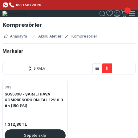
0501 581 20 20
Kompresörler
Anasayfa
Akülü Aletler
Kompresörler
Markalar
SGS
SIRALA
SGS
SGS5398 - ŞARJLI HAVA
KOMPRESÖRÜ DİJİTAL 12V 6.0
Ah (150 PSI)
1.312,86TL
Sepete Ekle