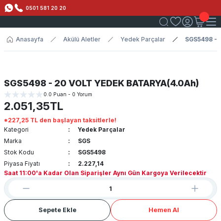
0501 581 20 20
Anasayfa
Akülü Aletler
Yedek Parçalar
SGS5498 - 
SGS5498 - 20 VOLT YEDEK BATARYA(4.0Ah)
0.0 Puan - 0 Yorum
2.051,35TL
*227,25 TL den başlayan taksitlerle!
Kategori
Yedek Parçalar
Marka
SGS
Stok Kodu
SGS5498
Piyasa Fiyatı
2.227,14
Saat 11:00'a Kadar Olan Siparişler Aynı Gün Kargoya Verilecektir
Sepete Ekle
Hemen Al