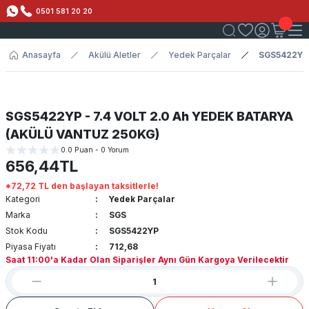
0501 581 20 20
Anasayfa
Akülü Aletler
Yedek Parçalar
SGS5422YP 
SGS5422YP - 7.4 VOLT 2.0 Ah YEDEK BATARYA
(AKÜLÜ VANTUZ 250KG)
0.0 Puan - 0 Yorum
656,44TL
*72,72 TL den başlayan taksitlerle!
Kategori
Yedek Parçalar
Marka
SGS
Stok Kodu
SGS5422YP
Piyasa Fiyatı
712,68
Saat 11:00'a Kadar Olan Siparişler Aynı Gün Kargoya Verilecektir