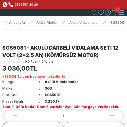
0501 581 20 20
Anasayfa
Akülü Aletler
Akülü Vidalamalar
SGS5081 
SGS5081 - AKÜLÜ DARBELİ VİDALAMA SETİ 12
VOLT (2*2.5 Ah) (KÖMÜRSÜZ MOTOR)
0.0 Puan - 0 Yorum
3.036,00TL
*336,34 TL den başlayan taksitlerle!
Kategori
Akülü Vidalamalar
Marka
SGS
Stok Kodu
SGS5081
Piyasa Fiyatı
3.296,17
Saat 11:00'a Kadar Olan Siparişler Aynı Gün Kargoya Verilecektir