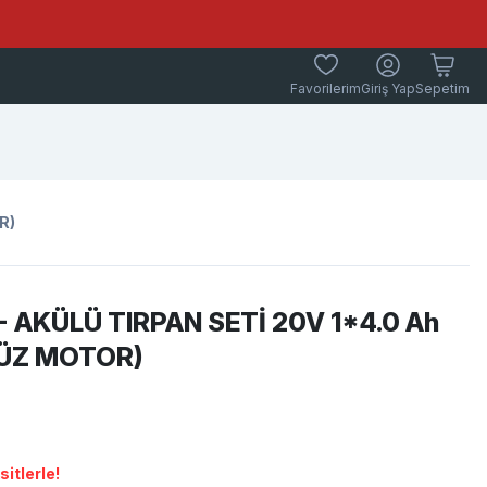
Favorilerim
Giriş Yap
Sepetim
R)
 AKÜLÜ TIRPAN SETİ 20V 1*4.0 Ah
ÜZ MOTOR)
itlerle!