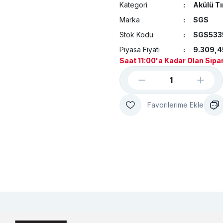
Kategori
Akülü T
Marka
SGS
Stok Kodu
SGS533
Piyasa Fiyatı
9.309,4
Saat 11:00'a Kadar Olan Sipar