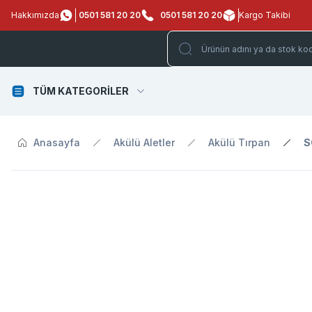
Hakkımızda
0501 581 20 20
0501 581 20 20
Kargo Takibi
TÜM KATEGORİLER
Anasayfa
Akülü Aletler
Akülü Tırpan
S