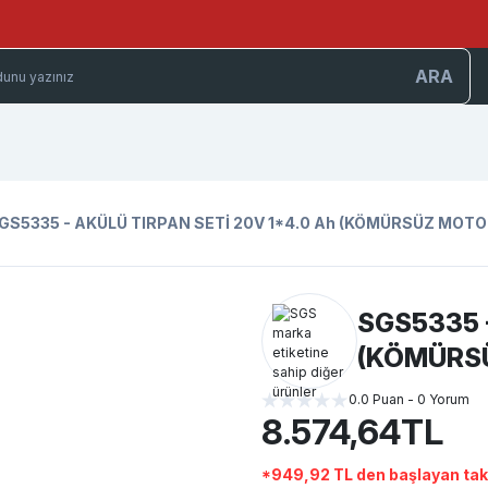
ARA
GS5335 - AKÜLÜ TIRPAN SETİ 20V 1*4.0 Ah (KÖMÜRSÜZ MOTO
SGS5335 -
(KÖMÜRS
0.0 Puan - 0 Yorum
8.574,64TL
*949,92 TL den başlayan taks