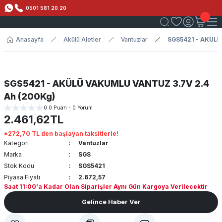
0501 581 20 20
Anasayfa
Akülü Aletler
Vantuzlar
SGS5421 - AKÜLÜ
SGS5421 - AKÜLÜ VAKUMLU VANTUZ 3.7V 2.4
Ah (200Kg)
0.0 Puan - 0 Yorum
2.461,62TL
*272,70 TL den başlayan taksitlerle!
Kategori
Vantuzlar
Marka
SGS
Stok Kodu
SGS5421
Piyasa Fiyatı
2.672,57
Saat 11:00'a Kadar Olan Siparişler Aynı Gün Kargoya Verilecektir
Gelince Haber Ver