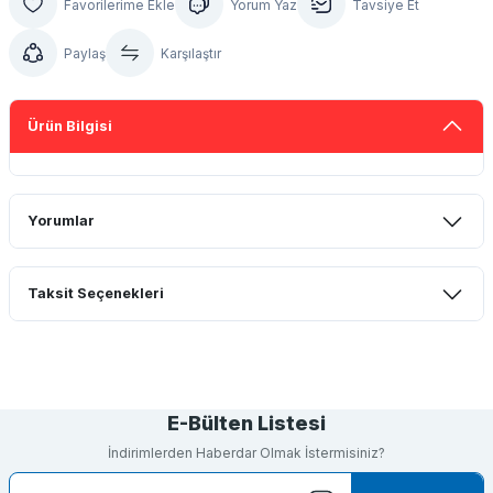
Yorum Yaz
Tavsiye Et
Paylaş
Karşılaştır
Ürün Bilgisi
Yorumlar
Taksit Seçenekleri
Bu ürüne ilk yorumu siz yapın!
Yorum Yaz
E-Bülten Listesi
İndirimlerden Haberdar Olmak İstermisiniz?