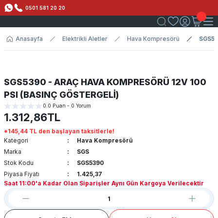
0501 581 20 20
Anasayfa
Elektrikli Aletler
Hava Kompresörü
SGS53
SGS5390 - ARAÇ HAVA KOMPRESÖRÜ 12V 100
PSI (BASINÇ GÖSTERGELİ)
0.0 Puan - 0 Yorum
1.312,86TL
*145,44 TL den başlayan taksitlerle!
Kategori
Hava Kompresörü
Marka
SGS
Stok Kodu
SGS5390
Piyasa Fiyatı
1.425,37
Saat 11:00'a Kadar Olan Siparişler Aynı Gün Kargoya Verilecektir