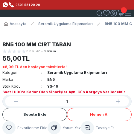
0501 581 20 20
Anasayfa
Seramik Uygulama Ekipmanları
BN5 100 MM C
BN5 100 MM CIRT TABAN
0.0 Puan - 0 Yorum
55,00TL
*6,09 TL den başlayan taksitlerle!
Kategori
Seramik Uygulama Ekipmanları
Marka
BN5
Stok Kodu
YS-16
Saat 11:00'a Kadar Olan Siparişler Aynı Gün Kargoya Verilecektir
Sepete Ekle
Hemen Al
Yorum Yaz
Tavsiye Et