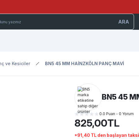
ARA
ç ve Kesiciler
BN5 45 MM HAİNZKÖLN PANÇ MAVİ
BN5 45 M
0.0 Puan - 0 Yorum
825,00TL
*91,40 TL den başlayan taksit