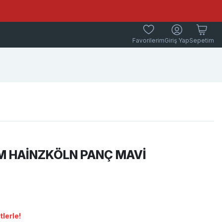
Favorilerim
Giriş Yap
Sepetim
M HAİNZKÖLN PANÇ MAVİ
lerle!