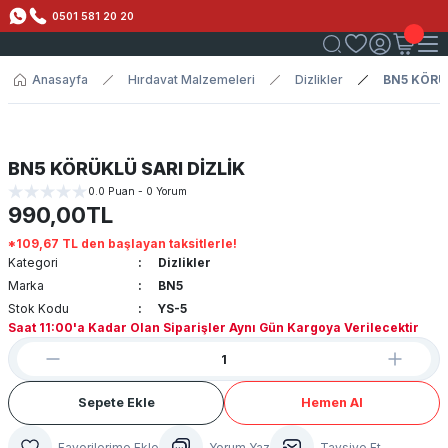
0501 581 20 20
Anasayfa
Hırdavat Malzemeleri
Dizlikler
BN5 KÖRÜK
BN5 KÖRÜKLÜ SARI DİZLİK
0.0 Puan - 0 Yorum
990,00TL
*109,67 TL den başlayan taksitlerle!
Kategori
Dizlikler
Marka
BN5
Stok Kodu
YS-5
Saat 11:00'a Kadar Olan Siparişler Aynı Gün Kargoya Verilecektir
Sepete Ekle
Hemen Al
Yorum Yaz
Tavsiye Et