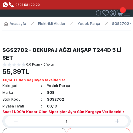
0501 581 20 20
Anasayfa
Elektrikli Aletler
Yedek Parça
SGS2702 - 
SGS2702 - DEKUPAJ AĞZI AHŞAP T244D 5 Lİ
SET
0.0 Puan - 0 Yorum
55,39TL
*6,14 TL den başlayan taksitlerle!
Kategori
Yedek Parça
Marka
SGS
Stok Kodu
SGS2702
Piyasa Fiyatı
60,13
Saat 11:00'a Kadar Olan Siparişler Aynı Gün Kargoya Verilecektir