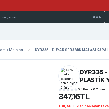
ARA
amik Malaları
DYR335 - DUYAR SERAMİK MALASI KAPALI
DYR335 -
PLASTİK 
0.0 Puan - 0 Yorum
347,16TL
*38,46 TL den başlayan taksi