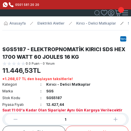
0501 581 20 20
Anasayfa
Elektrikli Aletler
Kırıcı - Delici Matkaplar
S
Yeni
SGS5187 - ELEKTROPNOMATİK KIRICI SDS HEX
1700 WATT 60 JOULES 16 KG
0.0 Puan - 0 Yorum
11.446,53TL
*1.268,07 TL den başlayan taksitlerle!
Kategori
Kırıcı - Delici Matkaplar
Marka
SGS
Stok Kodu
SGS5187
Piyasa Fiyatı
12.427,44
Saat 11:00'a Kadar Olan Siparişler Aynı Gün Kargoya Verilecektir