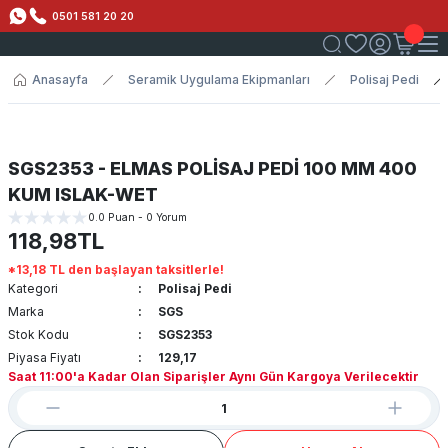
0501 581 20 20
Anasayfa
Seramik Uygulama Ekipmanları
Polisaj Pedi
SGS2353 - ELMAS POLİSAJ PEDİ 100 MM 400
KUM ISLAK-WET
0.0 Puan - 0 Yorum
118,98TL
*13,18 TL den başlayan taksitlerle!
Kategori
Polisaj Pedi
Marka
SGS
Stok Kodu
SGS2353
Piyasa Fiyatı
129,17
Saat 11:00'a Kadar Olan Siparişler Aynı Gün Kargoya Verilecektir