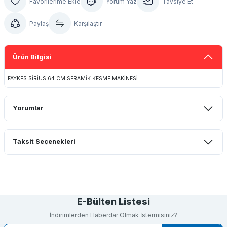
Yorum Yaz
Tavsiye Et
Paylaş
Karşılaştır
Ürün Bilgisi
FAYKES SİRİUS 64 CM SERAMİK KESME MAKİNESİ
Yorumlar
Taksit Seçenekleri
Bu ürüne ilk yorumu siz yapın!
Yorum Yaz
E-Bülten Listesi
İndirimlerden Haberdar Olmak İstermisiniz?