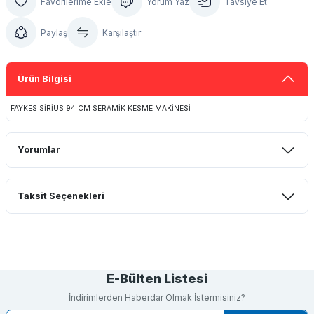
Yorum Yaz
Tavsiye Et
Paylaş
Karşılaştır
Ürün Bilgisi
FAYKES SİRİUS 94 CM SERAMİK KESME MAKİNESİ
Yorumlar
Taksit Seçenekleri
Bu ürüne ilk yorumu siz yapın!
Yorum Yaz
E-Bülten Listesi
İndirimlerden Haberdar Olmak İstermisiniz?