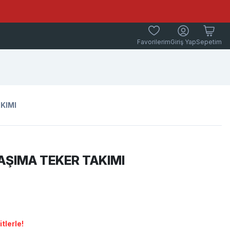
Favorilerim
Giriş Yap
Sepetim
KIMI
AŞIMA TEKER TAKIMI
tlerle!