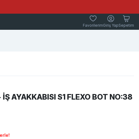
Favorilerim
Giriş Yap
Sepetim
 İŞ AYAKKABISI S1 FLEXO BOT NO:38
erle!