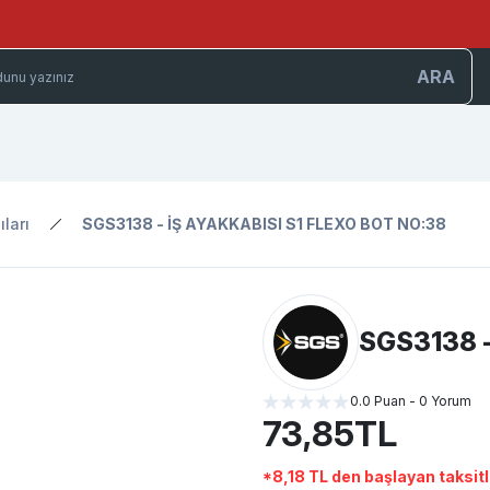
ARA
ıları
SGS3138 - İŞ AYAKKABISI S1 FLEXO BOT NO:38
SGS3138 -
0.0 Puan - 0 Yorum
73,85TL
*8,18 TL den başlayan taksitl