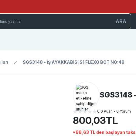
ARA
ıları
SGS3148 - İŞ AYAKKABISI S1 FLEXO BOT NO:48
SGS3148 -
0.0 Puan - 0 Yorum
800,03TL
*88,63 TL den başlayan taksi