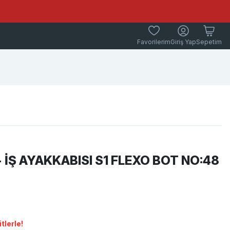
Favorilerim
Giriş Yap
Sepetim
 İŞ AYAKKABISI S1 FLEXO BOT NO:48
tlerle!