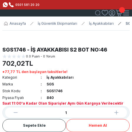
0501 581 20 20
Anasayfa
İş Güvenlik Ekipmanları
İş Ayakkabıları
SGS
SGS1746 - İŞ AYAKKABISI S2 BOT NO:46
0.0 Puan - 0 Yorum
702,02TL
*77,77 TL den başlayan taksitlerle!
Kategori
İş Ayakkabıları
Marka
SGS
Stok Kodu
SGS1746
Piyasa Fiyatı
840
Saat 11:00'a Kadar Olan Siparişler Aynı Gün Kargoya Verilecektir
Sepete Ekle
Hemen Al