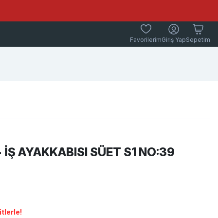
Favorilerim
Giriş Yap
Sepetim
 İŞ AYAKKABISI SÜET S1 NO:39
tlerle!