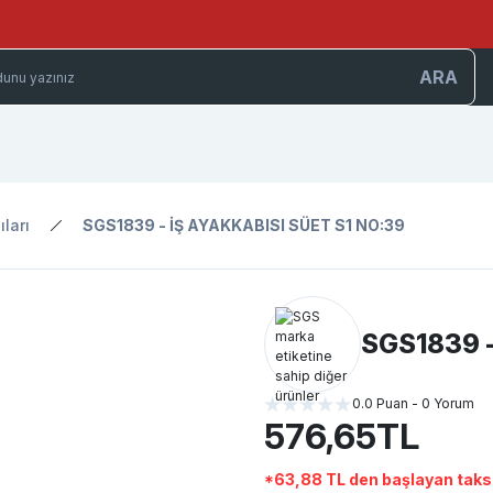
ARA
ıları
SGS1839 - İŞ AYAKKABISI SÜET S1 NO:39
SGS1839 -
0.0 Puan - 0 Yorum
576,65TL
*63,88 TL den başlayan taksi