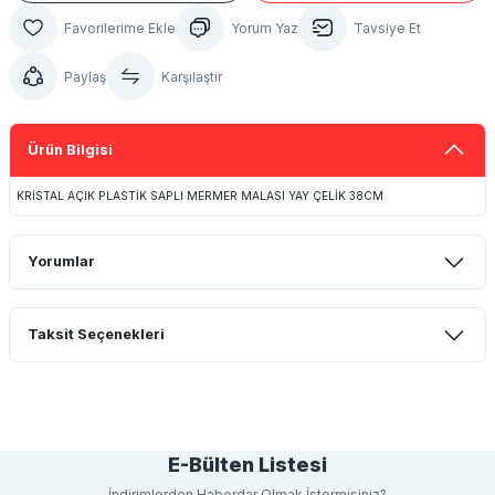
Yorum Yaz
Tavsiye Et
Paylaş
Karşılaştır
Ürün Bilgisi
KRİSTAL AÇIK PLASTİK SAPLI MERMER MALASI YAY ÇELİK 38CM
Yorumlar
Taksit Seçenekleri
Bu ürüne ilk yorumu siz yapın!
Yorum Yaz
E-Bülten Listesi
İndirimlerden Haberdar Olmak İstermisiniz?