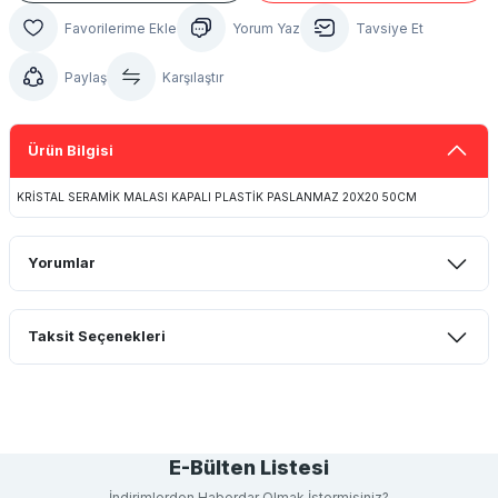
Yorum Yaz
Tavsiye Et
Paylaş
Karşılaştır
Ürün Bilgisi
KRİSTAL SERAMİK MALASI KAPALI PLASTİK PASLANMAZ 20X20 50CM
Yorumlar
Taksit Seçenekleri
Bu ürüne ilk yorumu siz yapın!
Yorum Yaz
E-Bülten Listesi
İndirimlerden Haberdar Olmak İstermisiniz?