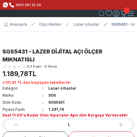
0501 581 20 20
Anasayfa
Ölçü Aletleri
Lazer cihazlar
SGS5431 - LA
SGS5431 - LAZER DİJİTAL AÇI ÖLÇER
MIKNATISLI
0.0 Puan - 0 Yorum
1.189,78TL
*131,81 TL den başlayan taksitlerle!
Kategori
Lazer cihazlar
Marka
SGS
Stok Kodu
SGS5431
Piyasa Fiyatı
1.291,74
Saat 11:00'a Kadar Olan Siparişler Aynı Gün Kargoya Verilecektir