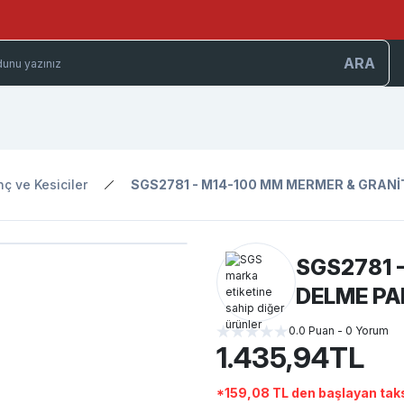
ARA
ç ve Kesiciler
SGS2781 - M14-100 MM MERMER & GRAN
SGS2781 
DELME P
0.0 Puan - 0 Yorum
1.435,94TL
*159,08 TL den başlayan taks