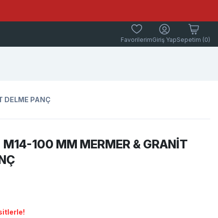
Favorilerim
Giriş Yap
Sepetim (0)
İT DELME PANÇ
- M14-100 MM MERMER & GRANİT
ANÇ
itlerle!