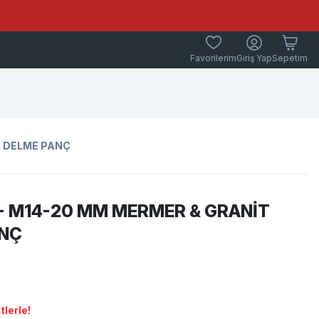
Favorilerim
Giriş Yap
Sepetim
T DELME PANÇ
- M14-20 MM MERMER & GRANİT
ANÇ
lerle!