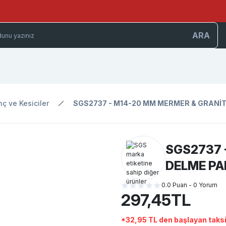
ARA
ç ve Kesiciler
SGS2737 - M14-20 MM MERMER & GRANİ
SGS2737 
DELME P
0.0 Puan - 0 Yorum
297,45TL
*32,95 TL den başlayan taksit