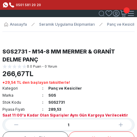
0501 581 20 20
Anasayfa
Seramik Uygulama Ekipmanları
Panç ve Kesicile
SGS2731 - M14-8 MM MERMER & GRANİT
DELME PANÇ
0.0 Puan - 0 Yorum
266,67TL
*29,54 TL den başlayan taksitlerle!
Kategori
Panç ve Kesiciler
Marka
SGS
Stok Kodu
SGS2731
Piyasa Fiyatı
289,53
Saat 11:00'a Kadar Olan Siparişler Aynı Gün Kargoya Verilecektir