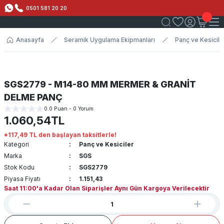
0501 581 20 20
Anasayfa
Seramik Uygulama Ekipmanları
Panç ve Kesicile
SGS2779 - M14-80 MM MERMER & GRANİT
DELME PANÇ
0.0 Puan - 0 Yorum
1.060,54TL
*117,49 TL den başlayan taksitlerle!
Kategori
Panç ve Kesiciler
Marka
SGS
Stok Kodu
SGS2779
Piyasa Fiyatı
1.151,43
Saat 11:00'a Kadar Olan Siparişler Aynı Gün Kargoya Verilecektir