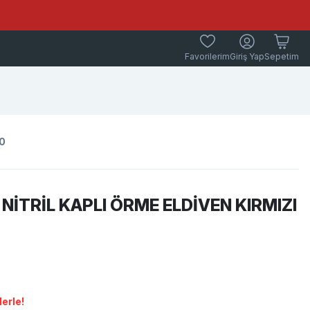
Favorilerim
Giriş Yap
Sepetim
10
 NİTRİL KAPLI ÖRME ELDİVEN KIRMIZI
erle!