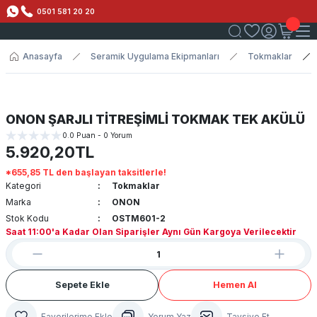
0501 581 20 20
Anasayfa
Seramik Uygulama Ekipmanları
Tokmaklar
ONON ŞARJLI TİTREŞİMLİ TOKMAK TEK AKÜLÜ
0.0 Puan - 0 Yorum
5.920,20TL
*655,85 TL den başlayan taksitlerle!
Kategori
Tokmaklar
Marka
ONON
Stok Kodu
OSTM601-2
Saat 11:00'a Kadar Olan Siparişler Aynı Gün Kargoya Verilecektir
Sepete Ekle
Hemen Al
Yorum Yaz
Tavsiye Et