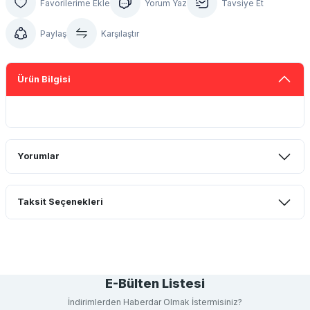
Yorum Yaz
Tavsiye Et
Paylaş
Karşılaştır
Ürün Bilgisi
Yorumlar
Taksit Seçenekleri
Bu ürüne ilk yorumu siz yapın!
Yorum Yaz
E-Bülten Listesi
İndirimlerden Haberdar Olmak İstermisiniz?