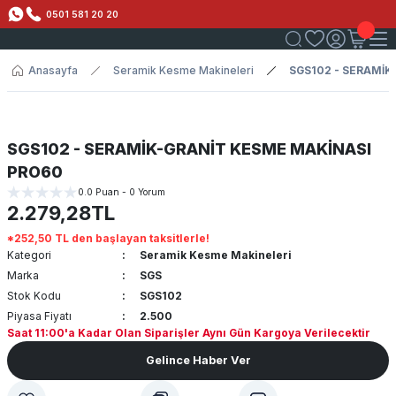
0501 581 20 20
Anasayfa
Seramik Kesme Makineleri
SGS102 - SERAMİK
SGS102 - SERAMİK-GRANİT KESME MAKİNASI
PRO60
0.0 Puan - 0 Yorum
2.279,28TL
*252,50 TL den başlayan taksitlerle!
Kategori
Seramik Kesme Makineleri
Marka
SGS
Stok Kodu
SGS102
Piyasa Fiyatı
2.500
Saat 11:00'a Kadar Olan Siparişler Aynı Gün Kargoya Verilecektir
Gelince Haber Ver