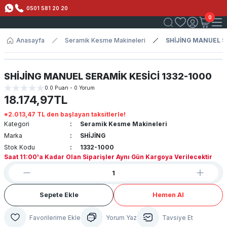
0501 581 20 20
0
Anasayfa
Seramik Kesme Makineleri
SHİJİNG MANUEL S
SHİJİNG MANUEL SERAMİK KESİCİ 1332-1000
0.0 Puan - 0 Yorum
18.174,97TL
*2.013,47 TL den başlayan taksitlerle!
Kategori
Seramik Kesme Makineleri
Marka
SHİJİNG
Stok Kodu
1332-1000
Saat 11:00'a Kadar Olan Siparişler Aynı Gün Kargoya Verilecektir
Sepete Ekle
Hemen Al
Yorum Yaz
Tavsiye Et