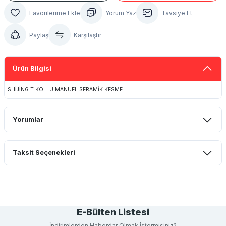
Yorum Yaz
Tavsiye Et
Paylaş
Karşılaştır
Ürün Bilgisi
SHİJİNG T KOLLU MANUEL SERAMİK KESME
Yorumlar
Taksit Seçenekleri
Bu ürüne ilk yorumu siz yapın!
Yorum Yaz
E-Bülten Listesi
İndirimlerden Haberdar Olmak İstermisiniz?