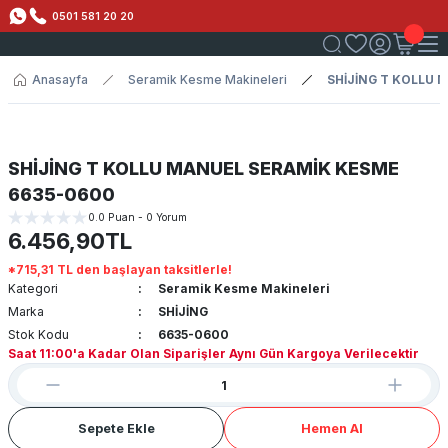
0501 581 20 20
Anasayfa
Seramik Kesme Makineleri
SHİJİNG T KOLLU 
SHİJİNG T KOLLU MANUEL SERAMİK KESME
6635-0600
0.0 Puan - 0 Yorum
6.456,90TL
*715,31 TL den başlayan taksitlerle!
Kategori
Seramik Kesme Makineleri
Marka
SHİJİNG
Stok Kodu
6635-0600
Saat 11:00'a Kadar Olan Siparişler Aynı Gün Kargoya Verilecektir
Sepete Ekle
Hemen Al