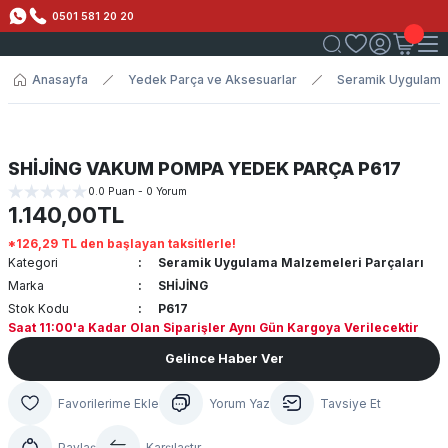
0501 581 20 20
Anasayfa
Yedek Parça ve Aksesuarlar
Seramik Uygulama 
SHİJİNG VAKUM POMPA YEDEK PARÇA P617
0.0 Puan - 0 Yorum
1.140,00TL
*126,29 TL den başlayan taksitlerle!
Kategori
Seramik Uygulama Malzemeleri Parçaları
Marka
SHİJİNG
Stok Kodu
P617
Saat 11:00'a Kadar Olan Siparişler Aynı Gün Kargoya Verilecektir
Gelince Haber Ver
Yorum Yaz
Tavsiye Et
Paylaş
Karşılaştır