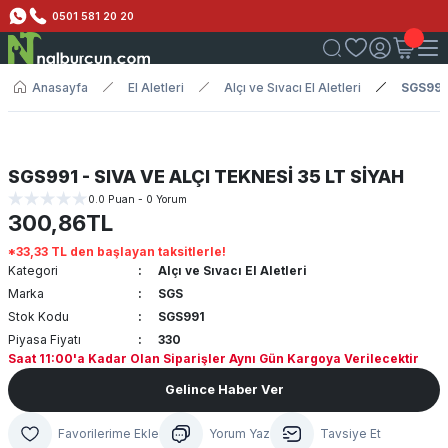
0501 581 20 20
Anasayfa
El Aletleri
Alçı ve Sıvacı El Aletleri
SGS991 
SGS991 - SIVA VE ALÇI TEKNESİ 35 LT SİYAH
0.0 Puan - 0 Yorum
300,86TL
*33,33 TL den başlayan taksitlerle!
Kategori
Alçı ve Sıvacı El Aletleri
Marka
SGS
Stok Kodu
SGS991
Piyasa Fiyatı
330
Saat 11:00'a Kadar Olan Siparişler Aynı Gün Kargoya Verilecektir
Gelince Haber Ver
Yorum Yaz
Tavsiye Et