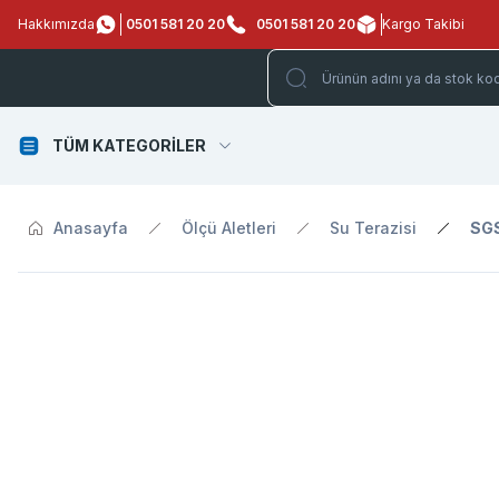
Hakkımızda
0501 581 20 20
0501 581 20 20
Kargo Takibi
TÜM KATEGORİLER
Anasayfa
Ölçü Aletleri
Su Terazisi
SGS