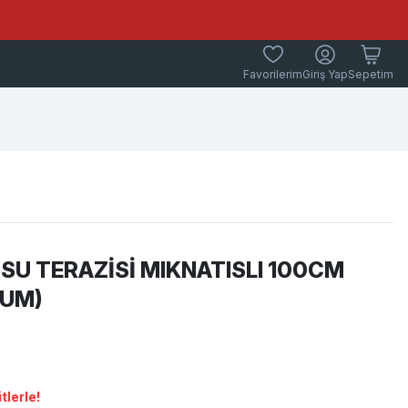
Favorilerim
Giriş Yap
Sepetim
 SU TERAZİSİ MIKNATISLI 100CM
YUM)
tlerle!