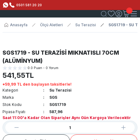
0501 581 20 20
Anasayfa
Ölçü Aletleri
Su Terazisi
SGS1719 - SU T
SGS1719 - SU TERAZİSİ MIKNATISLI 70CM
(ALÜMİNYUM)
0.0 Puan - 0 Yorum
541,55TL
*59,99 TL den başlayan taksitlerle!
Kategori
Su Terazisi
Marka
SGS
Stok Kodu
SGS1719
Piyasa Fiyatı
587,96
Saat 11:00'a Kadar Olan Siparişler Aynı Gün Kargoya Verilecektir