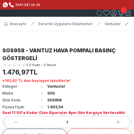
0501 581 20 20
Anasayfa
Seramik Uygulama Ekipmanları
Vantuzlar
SGS958 - VANTUZ HAVA POMPALI BASINÇ
GÖSTERGELİ
0.0 Puan - 0 Yorum
1.476,97TL
*163,62 TL den başlayan taksitlerle!
Kategori
Vantuzlar
Marka
SGS
Stok Kodu
SGS958
Piyasa Fiyatı
1.603,54
Saat 11:00'a Kadar Olan Siparişler Aynı Gün Kargoya Verilecektir