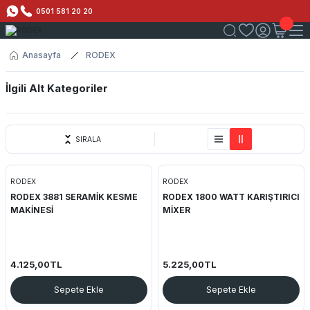
0501 581 20 20
Anasayfa
RODEX
İlgili Alt Kategoriler
Elektrikli Aletler
SIRALA
Seramik Kesme Makineleri
RODEX
RODEX
RODEX 3881 SERAMİK KESME
RODEX 1800 WATT KARIŞTIRICI
MAKİNESİ
MİXER
4.125,00TL
5.225,00TL
Sepete Ekle
Sepete Ekle